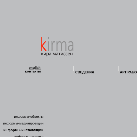
english
контакты
СВЕДЕНИЯ
АРТ РАБ
информы-объекты
информы-медиапроекции
информы-инсталляции
информы-графика